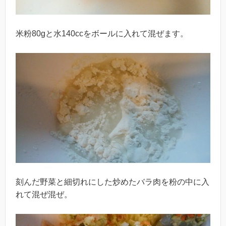
米粉80gと水140ccをボールに入れて混ぜます。
刻んだ野菜と細切れにした炒めたバラ肉を粉の中に入
れて混ぜ混ぜ。