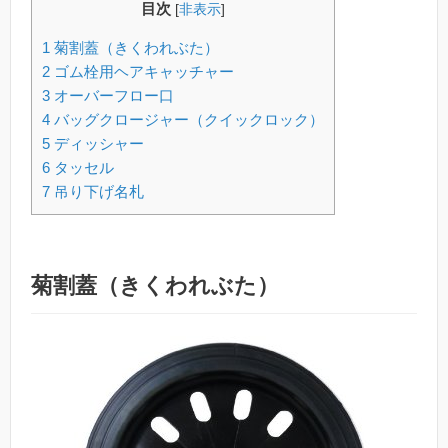
目次
[
非表示
]
1
菊割蓋（きくわれぶた）
2
ゴム栓用ヘアキャッチャー
3
オーバーフロー口
4
バッグクロージャー（クイックロック）
5
ディッシャー
6
タッセル
7
吊り下げ名札
菊割蓋（きくわれぶた）