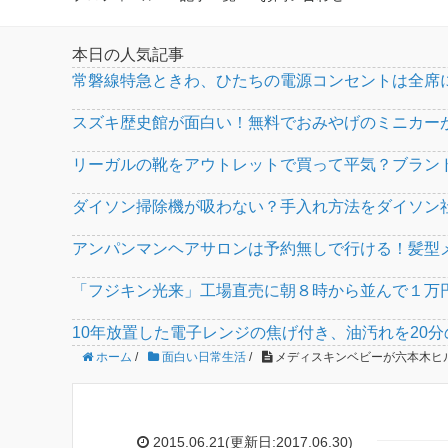
本日の人気記事
常磐線特急ときわ、ひたちの電源コンセントは全席
スズキ歴史館が面白い！無料でおみやげのミニカー
リーガルの靴をアウトレットで買って平気？ブラン
ダイソン掃除機が吸わない？手入れ方法をダイソン
アンパンマンヘアサロンは予約無しで行ける！髪型
「フジキン光来」工場直売に朝８時から並んで１万
10年放置した電子レンジの焦げ付き、油汚れを20
ホーム
/
面白い日常生活
/
メディスキンベビーが六本木ヒ
2015.06.21(更新日:2017.06.30)